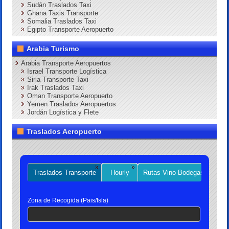
Sudán Traslados Taxi
Ghana Taxis Transporte
Somalia Traslados Taxi
Egipto Transporte Aeropuerto
Arabia Turismo
Arabia Transporte Aeropuertos
Israel Transporte Logística
Siria Transporte Taxi
Irak Traslados Taxi
Oman Transporte Aeropuerto
Yemen Traslados Aeropuertos
Jordán Logística y Flete
Traslados Aeropuerto
Traslados Transporte
Hourly
Rutas Vino Bodegas
Priv
Zona de Recogida (Pais/Isla)