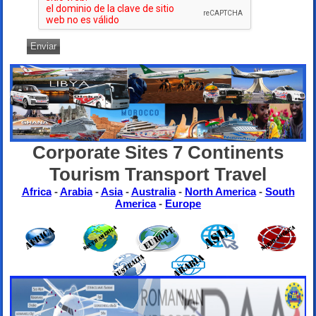
Enviar
Corporate Sites 7 Continents
Tourism Transport Travel
Africa
-
Arabia
-
Asia
-
Australia
-
North America
-
South
America
-
Europe