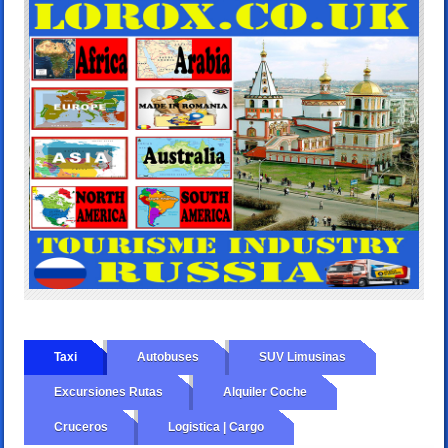
Taxi
Autobuses
SUV Limusinas
Excursiones Rutas
Alquiler Coche
Cruceros
Logistica | Cargo