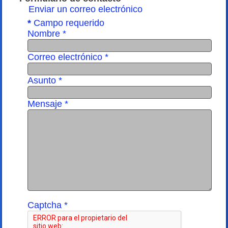
Enviar un correo electrónico
*
Campo requerido
Nombre
*
Correo electrónico
*
Asunto
*
Mensaje
*
Captcha
*