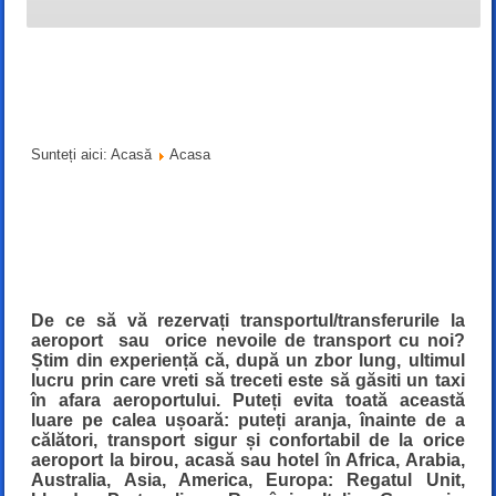
Sunteți aici:
Acasă
Acasa
De ce să vă rezervați transportul/transferurile la
aeroport sau orice nevoile de transport cu noi?
Știm din experiență că, după un zbor lung, ultimul
lucru prin care vreti să treceti este să găsiti un taxi
în afara aeroportului. Puteți evita toată această
luare pe calea ușoară: puteți aranja, înainte de a
călători, transport sigur și confortabil de la orice
aeroport la birou, acasă sau hotel în Africa, Arabia,
Australia, Asia, America, Europa: Regatul Unit,