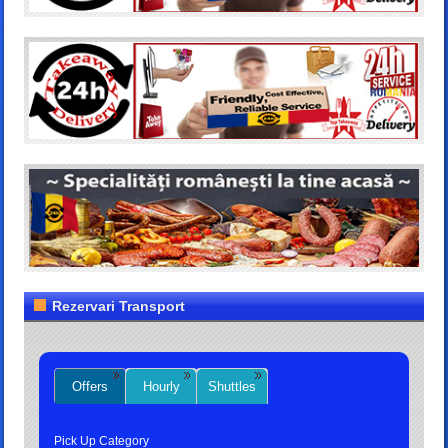
Rezervari Transport
Offers
Hourly
Shuttles
Pick Up Category