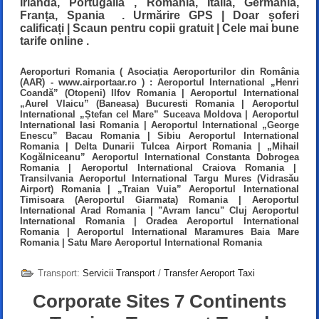
Irlanda, Portugalia , România, Italia, Germania,
Franța, Spania . Urmărire GPS | Doar șoferi
calificați | Scaun pentru copii gratuit | Cele mai bune
tarife online .
Aeroporturi Romania ( Asociația Aeroporturilor din România
(AAR) -
www.airportaar.ro
) :
Aeroportul International „Henri
Coandă” (Otopeni) Ilfov Romania
|
Aeroportul International
„Aurel Vlaicu” (Baneasa) Bucuresti Romania
|
Aeroportul
International „Ștefan cel Mare” Suceava Moldova
|
Aeroportul
International Iasi Romania
|
Aeroportul International „George
Enescu” Bacau Romania
|
Sibiu Aeroportul International
Romania
|
Delta Dunarii Tulcea Airport Romania
|
„Mihail
Kogălniceanu” Aeroportul International Constanta Dobrogea
Romania
|
Aeroportul International Craiova Romania
|
Transilvania Aeroportul International Targu Mures (Vidrasău
Airport) Romania
|
„Traian Vuia” Aeroportul International
Timisoara (Aeroportul Giarmata) Romania
|
Aeroportul
International Arad Romania
|
"Avram Iancu" Cluj Aeroportul
International Romania
|
Oradea Aeroportul International
Romania
|
Aeroportul International Maramures Baia Mare
Romania
|
Satu Mare Aeroportul International Romania
Transport:
Servicii Transport
/
Transfer Aeroport Taxi
Corporate Sites 7 Continents