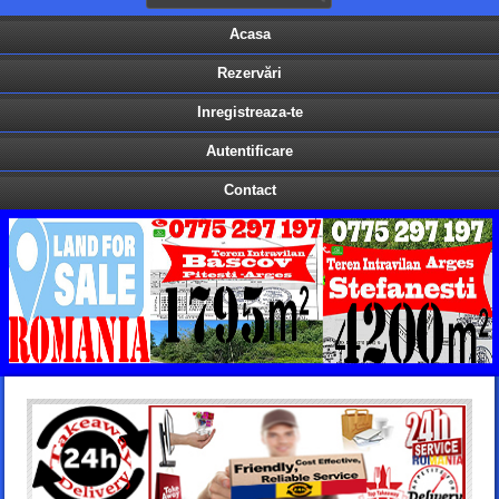
Acasa
Rezervări
Inregistreaza-te
Autentificare
Contact