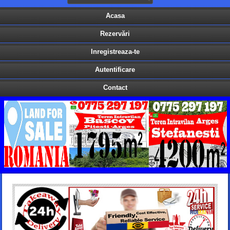
Acasa
Rezervări
Inregistreaza-te
Autentificare
Contact