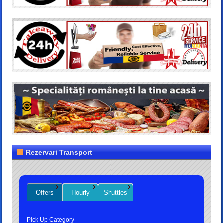
Rezervari Transport
Offers
Hourly
Shuttles
Pick Up Category