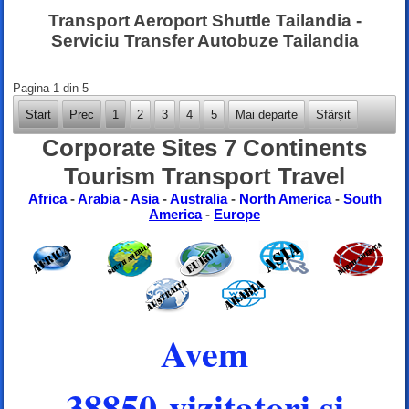
Transport Aeroport Shuttle Tailandia -
Serviciu Transfer Autobuze Tailandia
Pagina 1 din 5
Start
Prec
1
2
3
4
5
Mai departe
Sfârșit
Corporate Sites 7 Continents
Tourism Transport Travel
Africa
-
Arabia
-
Asia
-
Australia
-
North America
-
South
America
-
Europe
Avem
38850 vizitatori și