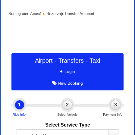
Sunteți aici:
Acasă
Rezervați Transfer Aeroport
Airport - Transfers - Taxi
Login
New Booking
1
2
3
Ride Info
Select Vehicle
Payment Info
Select Service Type