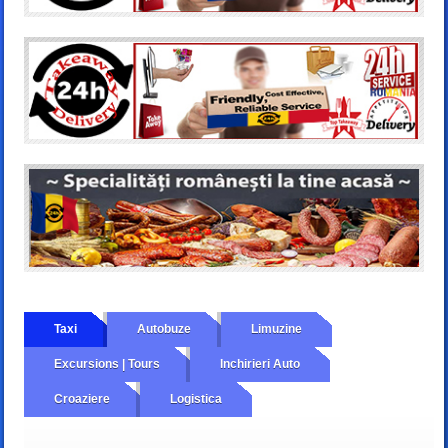
Taxi
Autobuze
Limuzine
Excursions | Tours
Inchirieri Auto
Croaziere
Logistica