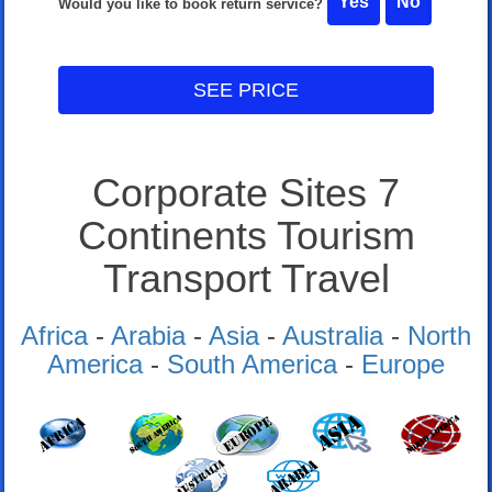
Yes
No
Would you like to book return service?
SEE PRICE
Corporate Sites 7
Continents Tourism
Transport Travel
Africa
-
Arabia
-
Asia
-
Australia
-
North
America
-
South America
-
Europe