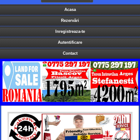
Acasa
Rezervări
Inregistreaza-te
Autentificare
Contact