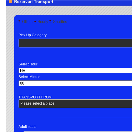
Rezervari Transport
Taxi
Autobuze
Croaziere
Logis
Offers
Hourly
Shuttles
Pick Up Category
Adult seats
1
Suitcases
Select Option....
Booster seats
Select Option....
Infant seats