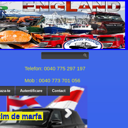
Telefon: 0040 775 297 197
Mob : 0040 773 701 056
eaza-te
Autentificare
Contact
tim de marfa
portul Aerian