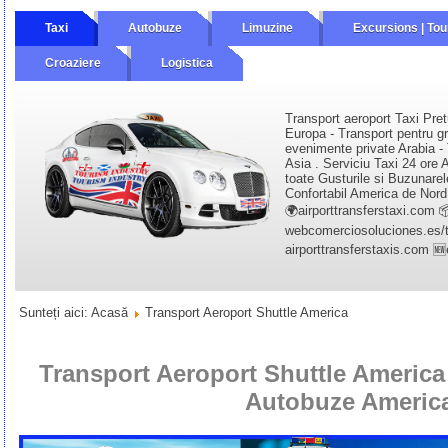
Taxi
Autobuze
Limuzine
Excursions | Tou
Croaziere
Logistica
Transport aeroport Taxi Pret
Europa - Transport pentru gr
evenimente private Arabia - 
Asia . Serviciu Taxi 24 ore A
toate Gusturile si Buzunarel
Confortabil America de Nord 
🌍airporttransferstaxi.com 
webcomerciosoluciones.es/tr
airporttransferstaxis.com 
Sunteți aici:
Acasă
Transport Aeroport Shuttle America
Transport Aeroport Shuttle America 
Autobuze Americ