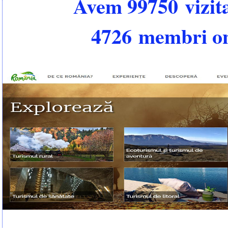
Avem 99750 vizita
4726 membri on