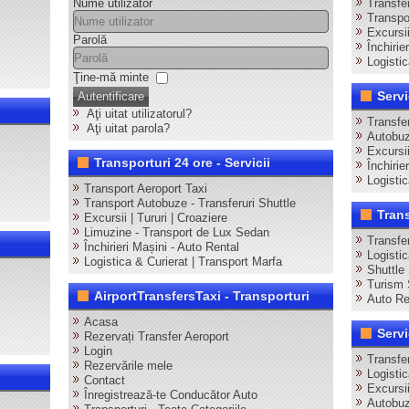
Nume utilizator
Transfer
Transpor
Excursii
Parolă
Închirie
Logistic
Ţine-mă minte
Servi
Autentificare
Aţi uitat utilizatorul?
Transfe
Aţi uitat parola?
Autobuz
Excursi
Transporturi 24 ore - Servicii
Închirie
Logisti
Transport Aeroport Taxi
Transport Autobuze - Transferuri Shuttle
Tran
Excursii | Tururi | Croaziere
Limuzine - Transport de Lux Sedan
Transfe
Închirieri Mașini - Auto Rental
Logisti
Logistica & Curierat | Transport Marfa
Shuttle
Turism 
AirportTransfersTaxi - Transporturi
Auto Re
Acasa
Servi
Rezervați Transfer Aeroport
Login
Transfer
Rezervările mele
Logisti
Contact
Excursii
Înregistrează-te Conducător Auto
Autobuz