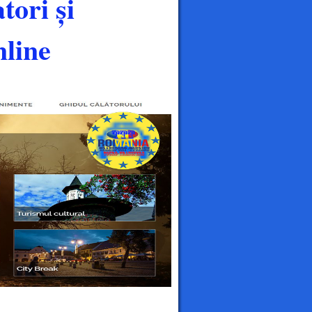
tori și
line