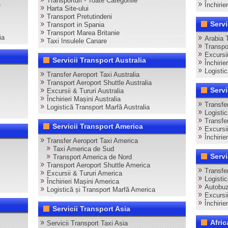
Transporturi - Toate Categoriile
e
Închirie
Harta Site-ului
Transport Pretutindeni
Servi
Transport in Spania
Transport Marea Britanie
ia
Arabia 
Taxi Insulele Canare
Transpo
Excursii
Servicii Transport Australia
Închirie
Logisti
Transfer Aeroport Taxi Australia
Transport Aeroport Shuttle Australia
Servi
Excursii & Tururi Australia
Închirieri Mașini Australia
Transfer
Logistică Transport Marfă Australia
Logisti
Transfer
Servicii Transport America
Excursii
Închirie
Transfer Aeroport Taxi America
Taxi America de Sud
Servi
Transport America de Nord
Transport Aeroport Shuttle America
Transfer
Excursii & Tururi America
Logistic
Închirieri Mașini America
Autobuz
Logistică și Transport Marfă America
Excursii
Închirie
Servicii Transport Asia
Afric
Servicii Transport Taxi Asia