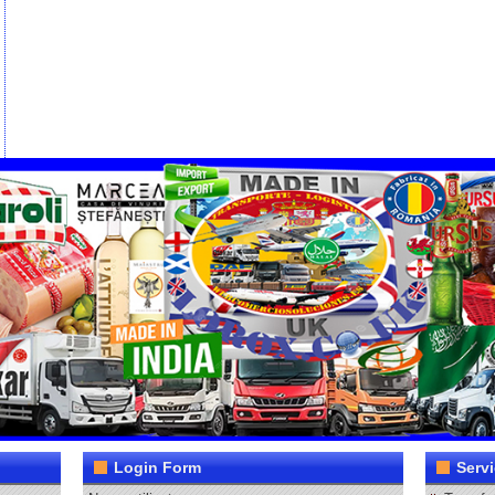
Login Form
Servi