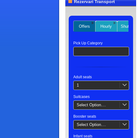
Rezervari Transport
Offers
Hourly
Shuttles
Pick Up Category
Adult seats
1
Suitcases
Select Option....
Booster seats
Select Option....
Infant seats