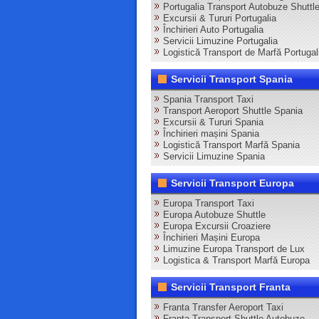
Portugalia Transport Autobuze Shuttl
Excursii & Tururi Portugalia
Închirieri Auto Portugalia
Servicii Limuzine Portugalia
Logistică Transport de Marfă Portugal
Servicii Transport Spania
Spania Transport Taxi
Transport Aeroport Shuttle Spania
Excursii & Tururi Spania
Închirieri mașini Spania
Logistică Transport Marfă Spania
Servicii Limuzine Spania
Servicii Transport Europa
Europa Transport Taxi
Europa Autobuze Shuttle
Europa Excursii Croaziere
Închirieri Mașini Europa
Limuzine Europa Transport de Lux
Logistica & Transport Marfă Europa
Servicii Transport Franta
Franta Transfer Aeroport Taxi
Franta Transport Shuttle Autobuze