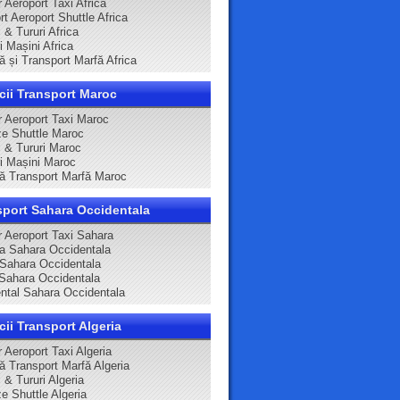
 Aeroport Taxi Africa
t Aeroport Shuttle Africa
 & Tururi Africa
ri Mașini Africa
ă și Transport Marfă Africa
cii Transport Maroc
r Aeroport Taxi Maroc
e Shuttle Maroc
i & Tururi Maroc
ri Mașini Maroc
că Transport Marfă Maroc
sport Sahara Occidentala
r Aeroport Taxi Sahara
ca Sahara Occidentala
 Sahara Occidentala
Sahara Occidentala
ntal Sahara Occidentala
cii Transport Algeria
 Aeroport Taxi Algeria
că Transport Marfă Algeria
 & Tururi Algeria
e Shuttle Algeria