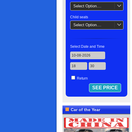
Select Option....
Child seats
Select Option....
Select Date and Time
Return
Car of the Year