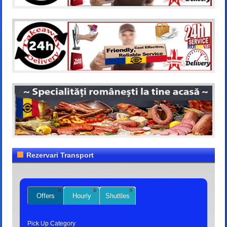
Rezervari Transport
Offers
Hourly
Shuttles
Pick Up Category