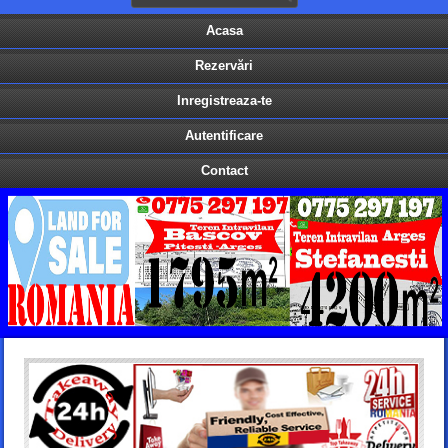
Acasa
Rezervări
Inregistreaza-te
Autentificare
Contact