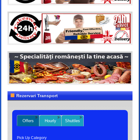
Rezervari Transport
Offers
Hourly
Shuttles
Pick Up Category