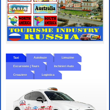
Taxi
Autobuze
Limuzine
Excursions | Tours
Inchirieri Auto
Croaziere
Logistica