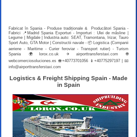
Fabricat în Spania - Produse tradiționale & Producători Spania -
Fabrici 📍Madrid Spania Exporturi - Importuri : Ulei de măsline |
Legume | Migdale | Industria auto: SEAT, Tramontana, Irizar, Tauro
Sport Auto, GTA Motor | Constructii navale - 📦 Logistica (Companii
aeriene - Maritime - Curier feroviar - Transport rutier) - Turism
Spania 🌍
lorox.co.uk
✈
airporttransferstaxi.com
🌐
webcomerciosoluciones.es
☎️+40773701056 📱+40775297197 | 📧
info@airporttransferstaxi.com
Logistics & Freight Shipping Spain - Made
in Spain