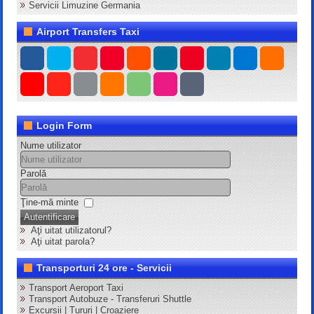
Servicii Limuzine Germania
Airport Transfers Taxi
Login Form
Nume utilizator
Parolă
Ţine-mă minte
Autentificare
Aţi uitat utilizatorul?
Aţi uitat parola?
Transporturi 24 ore - Servicii
Transport Aeroport Taxi
Transport Autobuze - Transferuri Shuttle
Excursii | Tururi | Croaziere