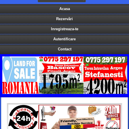
Acasa
Rezervări
Inregistreaza-te
Autentificare
Contact