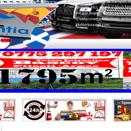
Cu o flota extinsa de transport m
animale, etc), oferim o gama larg
oricaror bugete ✈lorox.co.uk/airp
📦webcomerciosoluciones.es/trans
🆕elitentourage.com.