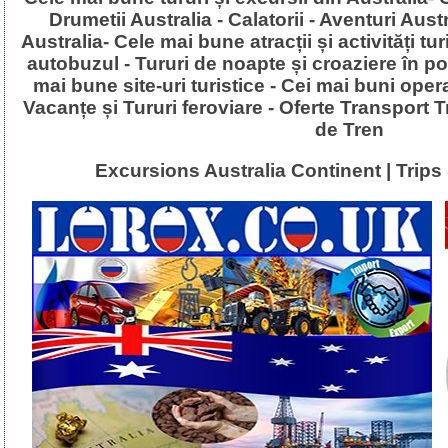
Drumetii Australia - Calatorii - Aventuri Aust
Australia- Cele mai bune atracții și activități tur
autobuzul - Tururi de noapte și croaziere în por
mai bune site-uri turistice - Cei mai buni oper
Vacanțe și Tururi feroviare - Oferte Transport T
de Tren
Excursions Australia Continent | Trips