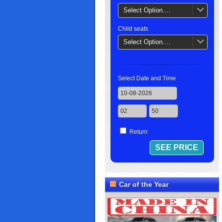
Select Option....
Child seats
Select Option....
Select Date and Time
Return
Car of the Year