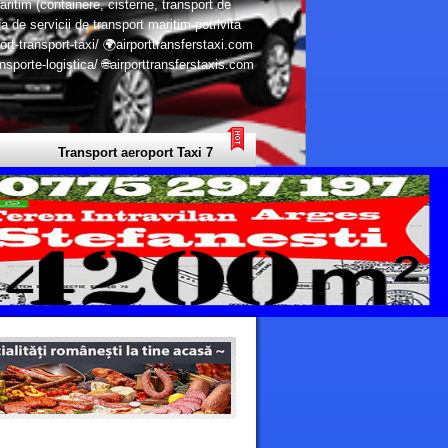
aritim (containere, cisterne, transport de
a de servicii de transport maritim potrivita
ort-transport-taxi/ 🌍airporttransferstaxi.com
porte-logistica/ 🌐airporttransferstaxis.com
Transport aeroport Taxi 7 Continente - Transport Privat Limuzine Euro