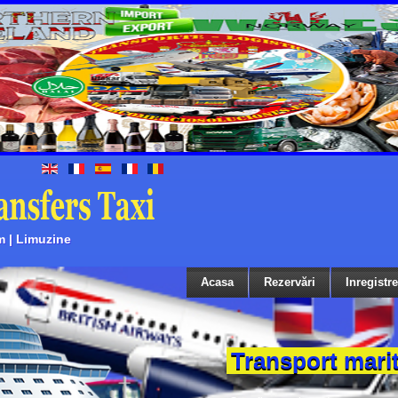
m | Limuzine
Acasa
Rezervări
Inregistr
Transport mari