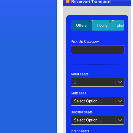
Rezervari Transport
Offers
Hourly
Shuttles
Pick Up Category
Adult seats
1
Suitcases
Select Option....
Booster seats
Select Option....
Infant seats