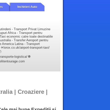
rs
Inchirieri Auto
utindeni - Transport Privat Limuzine
upuri Africa - Transport pentru
Taxi economic catre toate destinatiile
ustralia - Transfer Aeroport pentru
e America Latina - Transport
✈lorox.co.uk/airport-transport-taxi/

ansporte-logistica/ 🌐
elitentourage.com
alia | Croaziere |
Cele mai bune Expeditii și