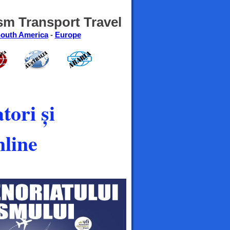
sm Transport Travel
outh America
-
Europe
tori și
line