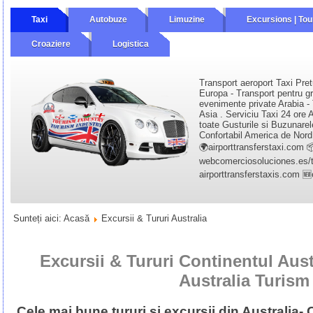
Taxi
Autobuze
Limuzine
Excursions | Tou
Croaziere
Logistica
Transport aeroport Taxi Pret
Europa - Transport pentru gr
evenimente private Arabia - 
Asia . Serviciu Taxi 24 ore A
toate Gusturile si Buzunarel
Confortabil America de Nord 
🌍airporttransferstaxi.com 
webcomerciosoluciones.es/tr
airporttransferstaxis.com 
Sunteți aici:
Acasă
Excursii & Tururi Australia
Excursii & Tururi Continentul Austr
Australia Turism
Cele mai bune tururi și excursii din Australia- 