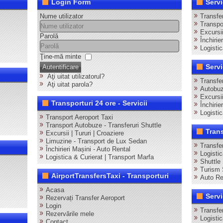
Login Form
Servi
Nume utilizator
Transfer
Transpor
Excursii
Parolă
Închirie
Logistic
Ţine-mă minte
Servi
Autentificare
Aţi uitat utilizatorul?
Transfe
Aţi uitat parola?
Autobuz
Excursi
Transporturi 24 ore - Servicii
Închirie
Logisti
Transport Aeroport Taxi
Transport Autobuze - Transferuri Shuttle
Tran
Excursii | Tururi | Croaziere
Limuzine - Transport de Lux Sedan
Transfe
Închirieri Mașini - Auto Rental
Logisti
Logistica & Curierat | Transport Marfa
Shuttle
Turism 
AirportTransfersTaxi - Transporturi
Auto Re
Acasa
Servi
Rezervați Transfer Aeroport
Login
Transfer
Rezervările mele
Logisti
Contact