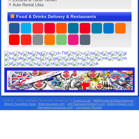
Auto Rental Libia
Food & Drinks Delivery & Restaurants
©2013 - 2026. All Rights Reserved. Designed by:
Lorox.co.uk
|
WebComercioSoluciones.es
|
Airport Transfers Taxis
|
Elitentourage.com
|
24HTakeawayDelivery.com
|
DeliverySpain.com
|
TakeawayLanzarote.com
|
Lanzarote Rentals