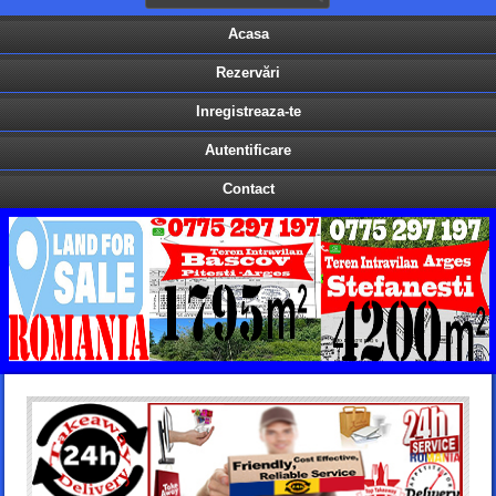
Acasa
Rezervări
Inregistreaza-te
Autentificare
Contact