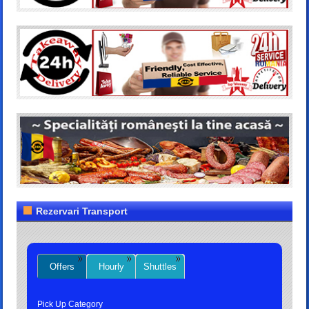
Rezervari Transport
Offers
Hourly
Shuttles
Pick Up Category