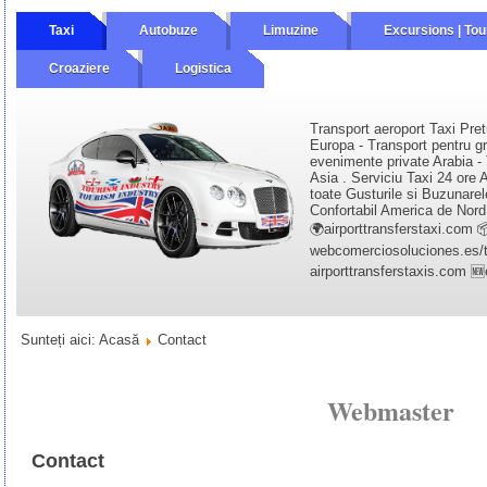
Taxi
Autobuze
Limuzine
Excursions | Tou
Croaziere
Logistica
Transport aeroport Taxi Pret
Europa - Transport pentru gr
evenimente private Arabia - 
Asia . Serviciu Taxi 24 ore A
toate Gusturile si Buzunarel
Confortabil America de Nord 
🌍airporttransferstaxi.com 
webcomerciosoluciones.es/tr
airporttransferstaxis.com 
Sunteți aici:
Acasă
Contact
Webmaster
Contact