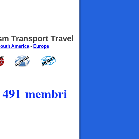
sm Transport Travel
outh America
-
Europe
și 491 membri