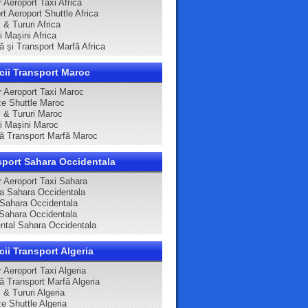
 Aeroport Taxi Africa
t Aeroport Shuttle Africa
 & Tururi Africa
ri Mașini Africa
ă și Transport Marfă Africa
cii Transport Maroc
r Aeroport Taxi Maroc
e Shuttle Maroc
i & Tururi Maroc
ri Mașini Maroc
că Transport Marfă Maroc
sport Sahara Occidentala
r Aeroport Taxi Sahara
ca Sahara Occidentala
 Sahara Occidentala
Sahara Occidentala
ntal Sahara Occidentala
cii Transport Algeria
 Aeroport Taxi Algeria
că Transport Marfă Algeria
 & Tururi Algeria
e Shuttle Algeria