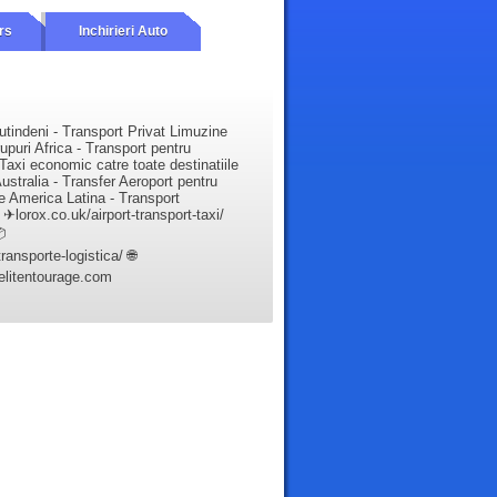
rs
Inchirieri Auto
utindeni - Transport Privat Limuzine
upuri Africa - Transport pentru
Taxi economic catre toate destinatiile
ustralia - Transfer Aeroport pentru
e America Latina - Transport
✈lorox.co.uk/airport-transport-taxi/

ansporte-logistica/ 🌐
elitentourage.com