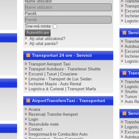
Nume utilizator
Transfer
Transpor
Excursii
Parolă
Închirie
Logistic
Ţine-mă minte
Servi
Autentificare
Aţi uitat utilizatorul?
Transfe
Aţi uitat parola?
Autobuz
Excursi
Transporturi 24 ore - Servicii
Închirie
Logisti
Transport Aeroport Taxi
Transport Autobuze - Transferuri Shuttle
Tran
Excursii | Tururi | Croaziere
Limuzine - Transport de Lux Sedan
Transfe
Închirieri Mașini - Auto Rental
Logisti
Logistica & Curierat | Transport Marfa
Shuttle
Turism 
AirportTransfersTaxi - Transporturi
Auto Re
Acasa
Servi
Rezervați Transfer Aeroport
Login
Transfer
Rezervările mele
Logisti
Contact
Excursii
Înregistrează-te Conducător Auto
Autobuz