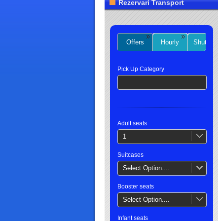
Rezervari Transport
Offers
Hourly
Shuttles
Pick Up Category
Adult seats
1
Suitcases
Select Option....
Booster seats
Select Option....
Infant seats