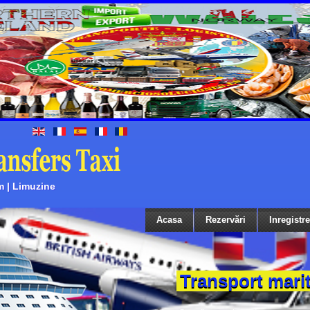
m | Limuzine
Acasa
Rezervări
Inregistr
Transport mari