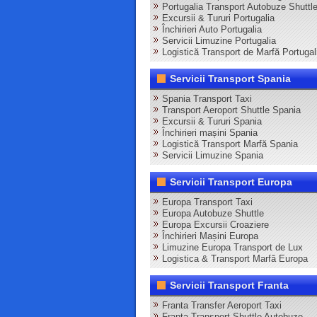
Portugalia Transport Autobuze Shuttl
Excursii & Tururi Portugalia
Închirieri Auto Portugalia
Servicii Limuzine Portugalia
Logistică Transport de Marfă Portugal
Servicii Transport Spania
Spania Transport Taxi
Transport Aeroport Shuttle Spania
Excursii & Tururi Spania
Închirieri mașini Spania
Logistică Transport Marfă Spania
Servicii Limuzine Spania
Servicii Transport Europa
Europa Transport Taxi
Europa Autobuze Shuttle
Europa Excursii Croaziere
Închirieri Mașini Europa
Limuzine Europa Transport de Lux
Logistica & Transport Marfă Europa
Servicii Transport Franta
Franta Transfer Aeroport Taxi
Franta Transport Shuttle Autobuze