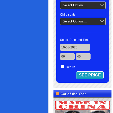
Select Option....
Child seats
Select Option....
Select Date and Time
Return
Car of the Year