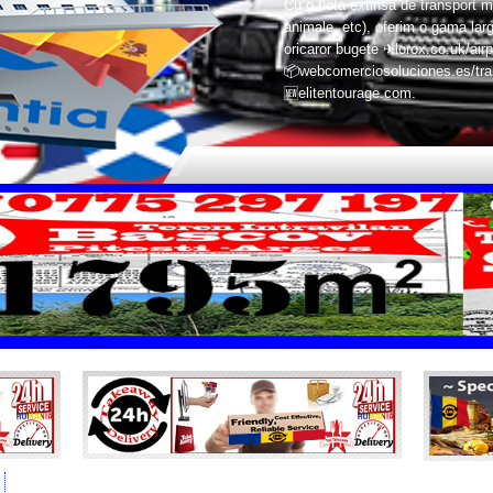
Cu o flota extinsa de transport m
animale, etc), oferim o gama larg
oricaror bugete ✈lorox.co.uk/airp
📦webcomerciosoluciones.es/trans
🆕elitentourage.com.