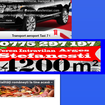
aritim (containere, cisterne, transport de
a de servicii de transport maritim potrivita
ort-transport-taxi/ 🌍airporttransferstaxi.com
porte-logistica/ 🌐airporttransferstaxis.com
Transport aeroport Taxi 7 Continente - Transport Privat Limuzine Euro