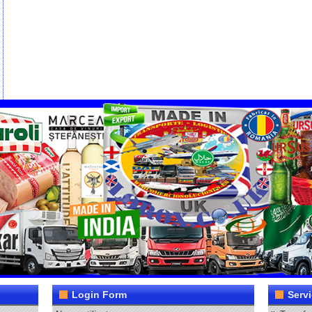
Login Form
Servi