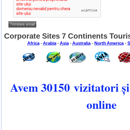
Trimitere email
Corporate Sites 7 Continents Touri
Africa
-
Arabia
-
Asia
-
Australia
-
North America
-
S
Avem 30150 vizitatori 
online