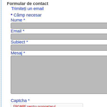
Formular de contact
Trimiteți un email
*
Câmp necesar
Nume
*
Email
*
Subiect
*
Mesaj
*
Captcha
*