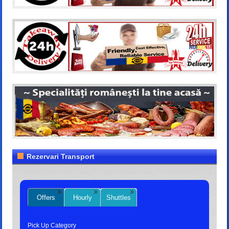
Rezervari Transport
Offers
Hourly
Shuttles
Pick Up Category