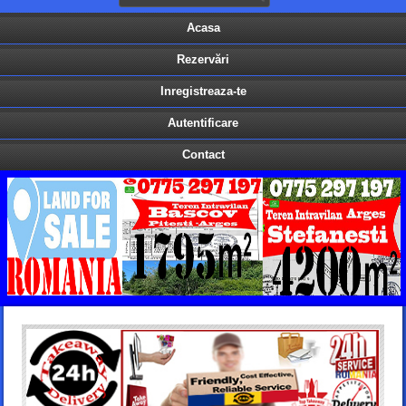
Acasa
Rezervări
Inregistreaza-te
Autentificare
Contact