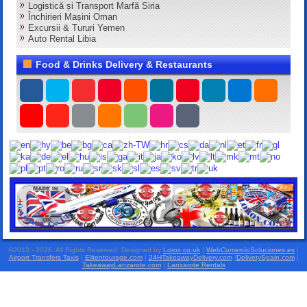
Logistică și Transport Marfă Siria
Închirieri Mașini Oman
Excursii & Tururi Yemen
Auto Rental Libia
Food & Drinks Delivery & Restaurants
©2013 - 2026. All Rights Reserved. Designed by:
Lorox.co.uk
|
WebComercioSoluciones.es
|
Airport Transfers Taxis
|
Elitentourage.com
|
24HTakeawayDelivery.com
|
DeliverySpain.com
|
TakeawayLanzarote.com
|
Lanzarote Rentals