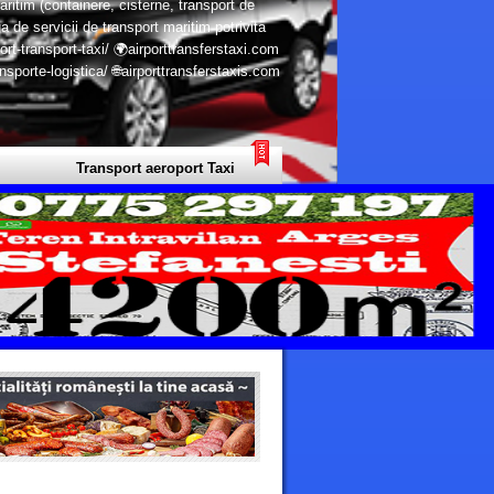
aritim (containere, cisterne, transport de
a de servicii de transport maritim potrivita
ort-transport-taxi/ 🌍airporttransferstaxi.com
porte-logistica/ 🌐airporttransferstaxis.com
Transport aeroport Taxi 7 Continente - Transport Privat Limuzine Eu