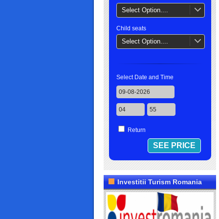
Select Option....
Child seats
Select Option....
Select Date and Time
Return
Investitii Turism Romania