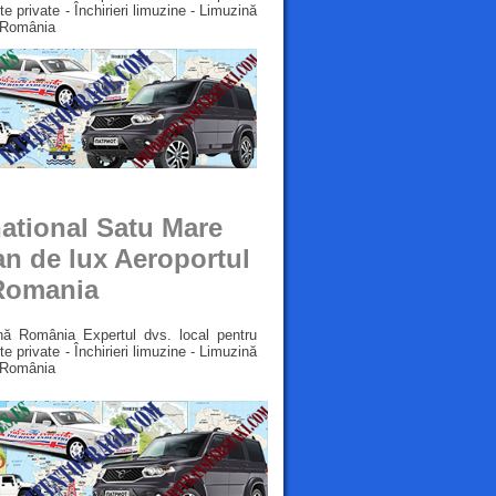
 private - Închirieri limuzine - Limuzină
ă România
national Satu Mare
n de lux ​​Aeroportul
 Romania
nă România Expertul dvs. local pentru
 private - Închirieri limuzine - Limuzină
ă România