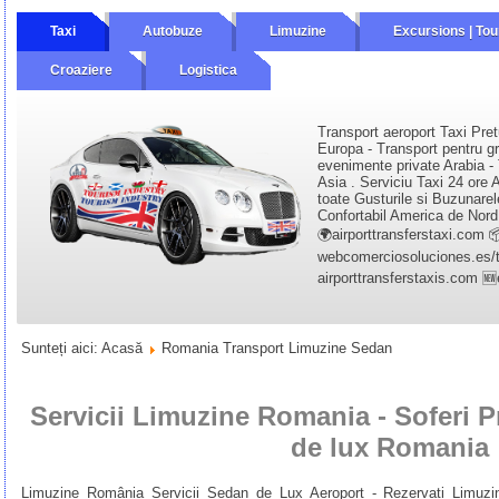
Taxi
Autobuze
Limuzine
Excursions | Tou
Croaziere
Logistica
Transport aeroport Taxi Pret
Europa - Transport pentru gr
evenimente private Arabia - 
Asia . Serviciu Taxi 24 ore A
toate Gusturile si Buzunarel
Confortabil America de Nord 
🌍airporttransferstaxi.com 
webcomerciosoluciones.es/tr
airporttransferstaxis.com 
Sunteți aici:
Acasă
Romania Transport Limuzine Sedan
Servicii Limuzine Romania - Soferi Pr
de lux ​​Romania
Limuzine România Servicii Sedan de Lux Aeroport - Rezervați Limuzi