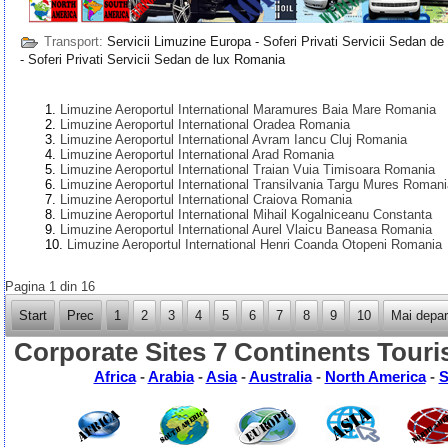
Transport:
Servicii Limuzine Europa - Soferi Privati Servicii Sedan de
- Soferi Privati Servicii Sedan de lux Romania
Limuzine Aeroportul International Maramures Baia Mare Romania
Limuzine Aeroportul International Oradea Romania
Limuzine Aeroportul International Avram Iancu Cluj Romania
Limuzine Aeroportul International Arad Romania
Limuzine Aeroportul International Traian Vuia Timisoara Romania
Limuzine Aeroportul International Transilvania Targu Mures Roman
Limuzine Aeroportul International Craiova Romania
Limuzine Aeroportul International Mihail Kogalniceanu Constanta
Limuzine Aeroportul International Aurel Vlaicu Baneasa Romania
Limuzine Aeroportul International Henri Coanda Otopeni Romania
Pagina 1 din 16
Start
Prec
1
2
3
4
5
6
7
8
9
10
Mai depar
Corporate Sites 7 Continents Touri
Africa
-
Arabia
-
Asia
-
Australia
-
North America
-
S