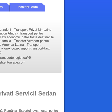
rs
Inchirieri Auto
utindeni - Transport Privat Limuzine
upuri Africa - Transport pentru
Taxi economic catre toate destinatiile
ustralia - Transfer Aeroport pentru
e America Latina - Transport
✈lorox.co.uk/airport-transport-taxi/

ansporte-logistica/ 🌐
elitentourage.com
ivati Servicii Sedan
nă România Expertul dvs. local pentru