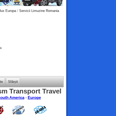
 lux Europa
/
Servicii Limuzine Romania
ia
te
Sfârșit
sm Transport Travel
outh America
-
Europe