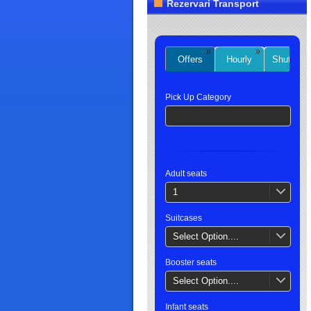
Rezervari Transport
Offers
Hourly
Shuttles
Pick Up Category
Adult seats
1
Suitcases
Select Option....
Booster seats
Select Option....
Infant seats