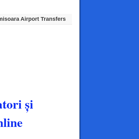
misoara Airport Transfers
tori și
line