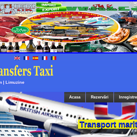
m | Limuzine
Acasa
Rezervări
Inregistr
Transport mari