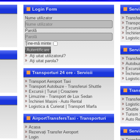
Login Form
Servi
Nume utilizator
Transfer
Transpor
Excursii
Parolă
Închirie
Logistic
Ţine-mă minte
Servi
Autentificare
Aţi uitat utilizatorul?
Transfe
Aţi uitat parola?
Autobuz
Excursi
Transporturi 24 ore - Servicii
Închirie
Logisti
Transport Aeroport Taxi
Transport Autobuze - Transferuri Shuttle
Tran
Excursii | Tururi | Croaziere
Limuzine - Transport de Lux Sedan
Transfe
Închirieri Mașini - Auto Rental
Logisti
Logistica & Curierat | Transport Marfa
Shuttle
Turism 
AirportTransfersTaxi - Transporturi
Auto Re
Acasa
Servi
Rezervați Transfer Aeroport
Login
Transfer