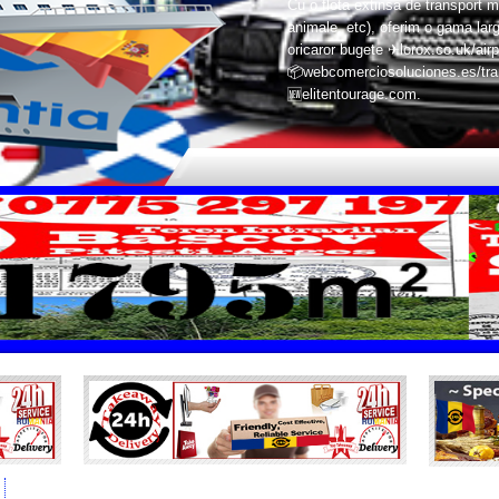
Cu o flota extinsa de transport m
animale, etc), oferim o gama larg
oricaror bugete ✈lorox.co.uk/airp
📦webcomerciosoluciones.es/trans
🆕elitentourage.com.