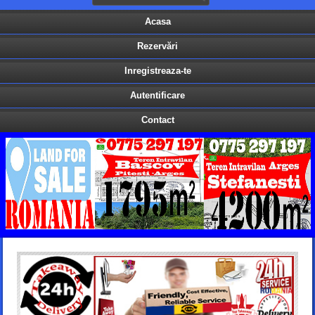
Acasa
Rezervări
Inregistreaza-te
Autentificare
Contact