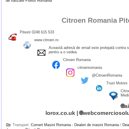
de vanzare Pitesti Romania
Citroen Romania Pit
Pitesti 0248 615 533
www.citroen.ro
Această adresă de email este protejată contra 
pentru a o vedea.
Citroen Romania
citroenromania
@CitroenRomania
Trust Motors 
Citr
Medi
🌐
a
lorox.co.uk
| 🌐
webcomerciosolu
Transport:
Comert Masini Romania - Dealeri de masini Romania
/
Dea