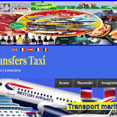
m | Limuzine
Acasa
Rezervări
Inregistr
Transport mari