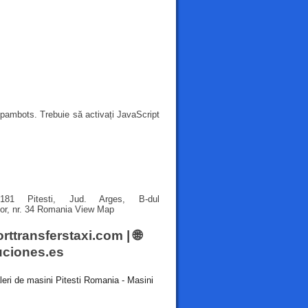
spambots. Trebuie să activați JavaScript
181 Pitesti, Jud. Arges, B-dul
lor, nr. 34 Romania
View Map
orttransferstaxi.com
| 🌐
ciones.es
leri de masini Pitesti Romania - Masini