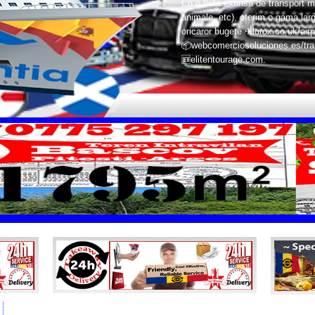
Cu o flota extinsa de transport m
animale, etc), oferim o gama larg
oricaror bugete ✈lorox.co.uk/airp
📦webcomerciosoluciones.es/trans
🆕elitentourage.com.