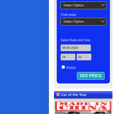
Select Option....
Child seats
Select Option....
Select Date and Time
Return
Car of the Year