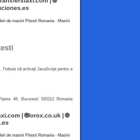
transferstaxi.com
| 🌐
ciones.es
leri de masini Pitesti Romania - Masini
esti
 Trebuie să activați JavaScript pentru a
ipera 48, București 020112 Romania
axi.com
| 🌐
lorox.co.uk
| 🌐
.es
leri de masini Pitesti Romania - Masini