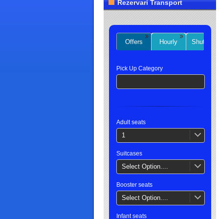
Rezervari Transport
Offers
Hourly
Shuttles
Pick Up Category
Adult seats
1
Suitcases
Select Option....
Booster seats
Select Option....
Infant seats