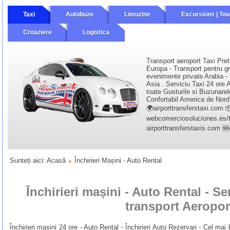
Taxi
Autobuze
Limuzine
Excursions | Tou
Croaziere
Logistica
Transport aeroport Taxi Pret
Europa - Transport pentru gr
evenimente private Arabia - 
Asia . Serviciu Taxi 24 ore A
toate Gusturile si Buzunarel
Confortabil America de Nord 
🌍airporttransferstaxi.com 
webcomerciosoluciones.es/tr
airporttransferstaxis.com 
Sunteți aici:
Acasă
Închirieri Mașini - Auto Rental
Închirieri mașini - Auto Rental - Ser
transport Aeropor
Închirieri mașini 24 ore - Auto Rental - Închirieri Auto Rezervari - Cel mai b