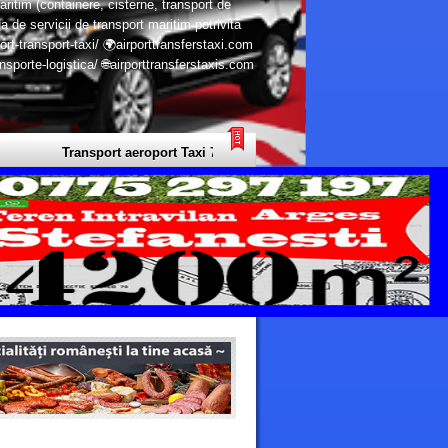
aritim (containere, cisterne, transport de
a de servicii de transport maritim potrivita
ort-transport-taxi/ 🌍airporttransferstaxi.com
porte-logistica/ 🌐airporttransferstaxis.com
Transport aeroport Taxi 7 Continente - Transport Privat Limuzine Eu