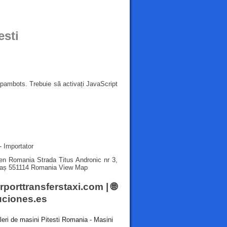
esti
spambots. Trebuie să activați JavaScript
- Importator
oen Romania Strada Titus Andronic nr 3,
aș 551114 Romania
View Map
irporttransferstaxi.com
| 🌐
ciones.es
leri de masini Pitesti Romania - Masini