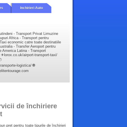
rs
Inchirieri Auto
utindeni - Transport Privat Limuzine
upuri Africa - Transport pentru
Taxi economic catre toate destinatiile
ustralia - Transfer Aeroport pentru
e America Latina - Transport
✈lorox.co.uk/airport-transport-taxi/

ansporte-logistica/ 🌐
elitentourage.com
vicii de închiriere
t
un preț pentru toate tipurile de închirieri