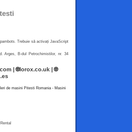
esti
spambots. Trebuie să activați JavaScript
 Arges, B-dul Petrochimistilor, nr. 34
i.com
| 🌐
lorox.co.uk
| 🌐
.es
leri de masini Pitesti Romania - Masini
 Rental