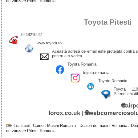
de vanzare Pitesti Romania
Toyota Pitesti
0248210941
www.toyota.ro
Această adresă de email este protejată contra 
pentru a o vedea.
Toyota Romania
toyota.romania
Toyota Romania
Toyota 110
Petrochimisti
🌐
airp
lorox.co.uk
| 🌐
webcomerciosolu
Transport:
Comert Masini Romania - Dealeri de masini Romania
/
Dea
de vanzare Pitesti Romania