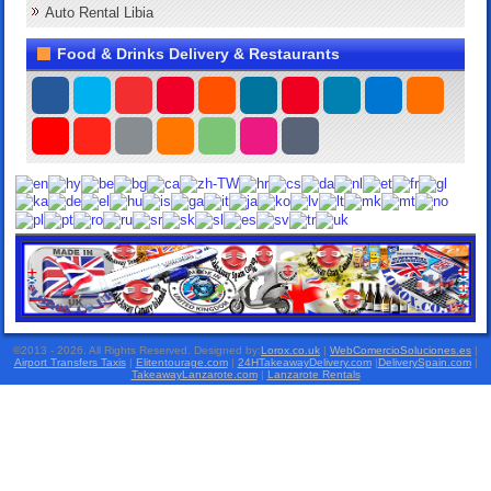
Auto Rental Libia
Food & Drinks Delivery & Restaurants
©2013 - 2026. All Rights Reserved. Designed by:
Lorox.co.uk
|
WebComercioSoluciones.es
|
Airport Transfers Taxis
|
Elitentourage.com
|
24HTakeawayDelivery.com
|
DeliverySpain.com
|
TakeawayLanzarote.com
|
Lanzarote Rentals