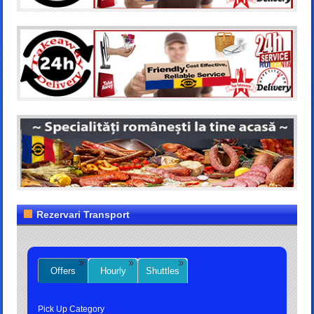
Rezervari Transport
Offers
Hourly
Shuttles
Pick Up Category