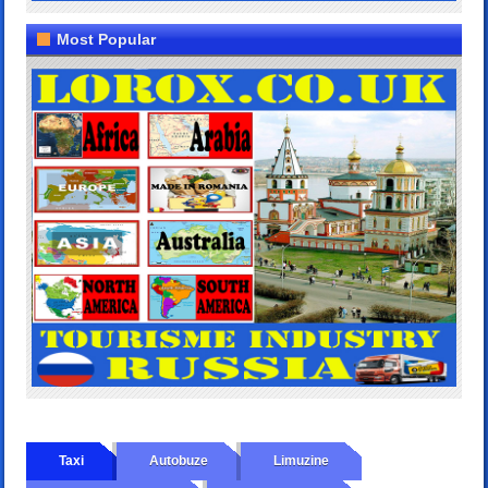
Most Popular
Taxi
Autobuze
Limuzine