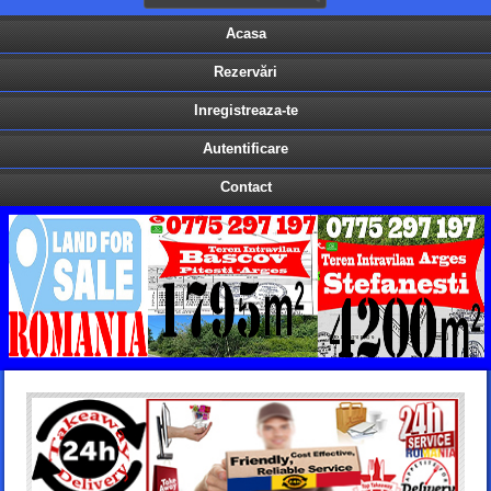
Acasa
Rezervări
Inregistreaza-te
Autentificare
Contact