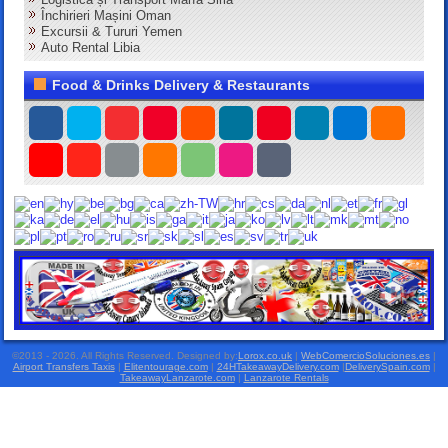
Închirieri Mașini Oman
Excursii & Tururi Yemen
Auto Rental Libia
Food & Drinks Delivery & Restaurants
©2013 - 2026. All Rights Reserved. Designed by:
Lorox.co.uk
|
WebComercioSoluciones.es
|
Airport Transfers Taxis
|
Elitentourage.com
|
24HTakeawayDelivery.com
|
DeliverySpain.com
|
TakeawayLanzarote.com
|
Lanzarote Rentals