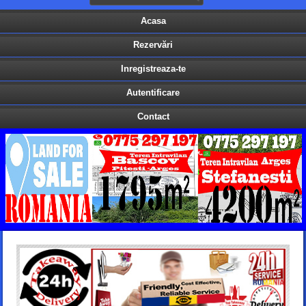
Acasa
Rezervări
Inregistreaza-te
Autentificare
Contact