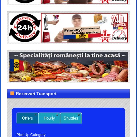
Rezervari Transport
Offers
Hourly
Shuttles
Pick Up Category