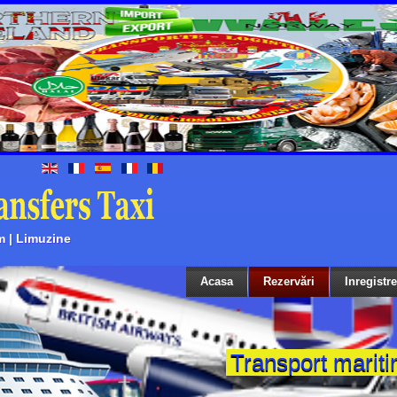
m | Limuzine
Acasa
Rezervări
Inregistr
Transport marit