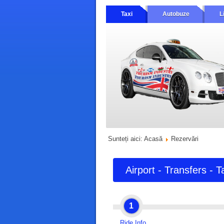
Taxi
Autobuze
L
Sunteți aici:
Acasă
Rezervări
Airport - Transfers - T
1
Ride Info