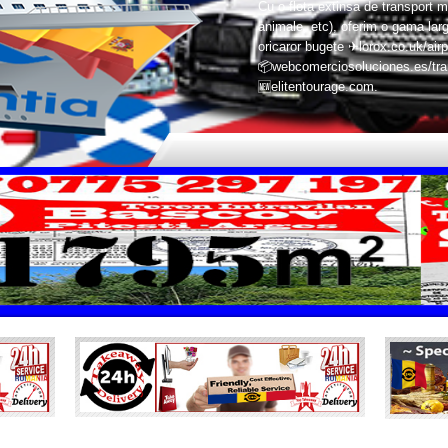
Cu o flota extinsa de transport m
animale, etc), oferim o gama larg
oricaror bugete ✈lorox.co.uk/airp
📦webcomerciosoluciones.es/trans
🆕elitentourage.com.