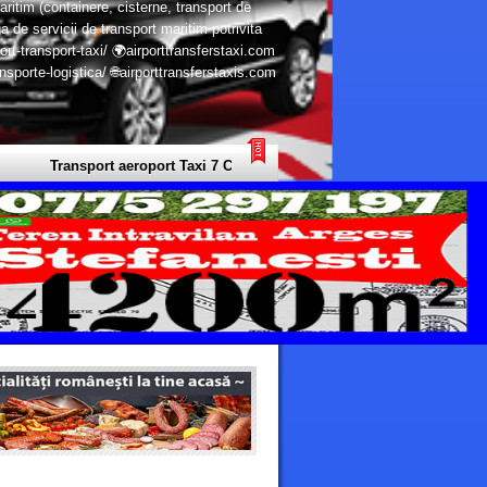
aritim (containere, cisterne, transport de
a de servicii de transport maritim potrivita
ort-transport-taxi/ 🌍airporttransferstaxi.com
porte-logistica/ 🌐airporttransferstaxis.com
Transport aeroport Taxi 7 Continente - Transport Privat Limuzine Europ