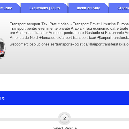
imuzine
Excursions | Tours
Inchirieri Auto
Croazi
Transport aeroport Taxi Pretutindeni - Transport Privat Limuzine Europa 
Transport pentru evenimente private Arabia - Taxi economic catre toate d
ore Australia - Transfer Aeroport pentru toate Gusturile si Buzunarele A
America de Nord ✈lorox.co.uk/airport-transport-taxi/ 🌍airporttransfers
webcomerciosoluciones.es/transporte-logistica/ 🌐airporttransferstaxis
axi
2
Select Vehicle