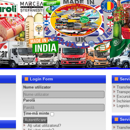
Login Form
Servi
Nume utilizator
Transfer
Transpor
Excursii
Parolă
Închirie
Logistic
Ţine-mă minte
Servi
Autentificare
Aţi uitat utilizatorul?
Transfe