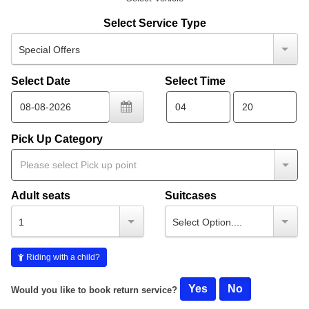
Select Service Type
Special Offers
Select Date
Select Time
Pick Up Category
Adult seats
Suitcases
1
Select Option....
Riding with a child?
Yes
No
Would you like to book return service?