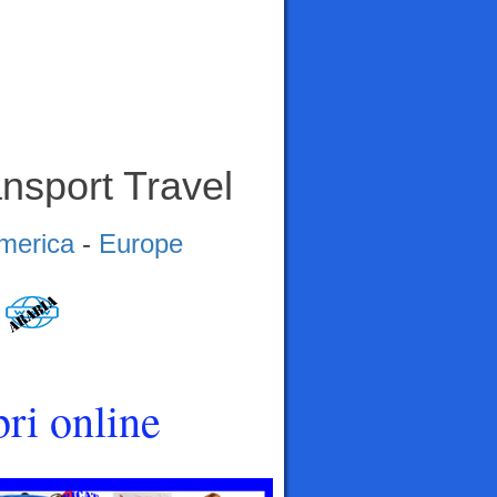
nsport Travel
merica
-
Europe
ri online