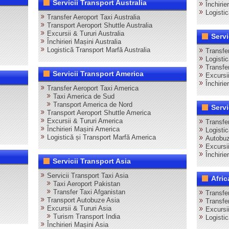
Servicii Transport Australia
Închirie
Logisti
Transfer Aeroport Taxi Australia
Transport Aeroport Shuttle Australia
Excursii & Tururi Australia
Servi
Închirieri Mașini Australia
Logistică Transport Marfă Australia
Transfer
Logisti
Transfer
Servicii Transport America
Excursii
Închirie
Transfer Aeroport Taxi America
Taxi America de Sud
Transport America de Nord
Servi
Transport Aeroport Shuttle America
Excursii & Tururi America
Transfer
Închirieri Mașini America
Logistic
Logistică și Transport Marfă America
Autobuz
Excursii
Închirie
Servicii Transport Asia
Servicii Transport Taxi Asia
Afric
Taxi Aeroport Pakistan
Transfer Taxi Afganistan
Transfer
Transport Autobuze Asia
Transfe
Excursii & Tururi Asia
Excursi
Turism Transport India
Logisti
Închirieri Mașini Asia