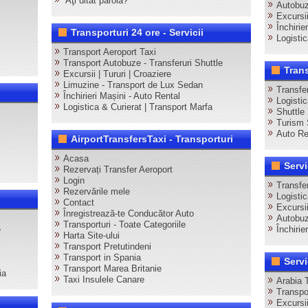
Aţi uitat parola?
Autobuz
Excursi
Închirie
Transporturi 24 ore - Servicii
Logisti
Transport Aeroport Taxi
Transport Autobuze - Transferuri Shuttle
Tran
Excursii | Tururi | Croaziere
Limuzine - Transport de Lux Sedan
Transfe
Închirieri Mașini - Auto Rental
Logisti
Logistica & Curierat | Transport Marfa
Shuttle
Turism 
Auto Re
AirportTransfersTaxi - Transporturi
Acasa
Servi
Rezervați Transfer Aeroport
Login
Transfer
Rezervările mele
Logisti
Contact
Excursii
Înregistrează-te Conducător Auto
Autobuz
Transporturi - Toate Categoriile
e
Închirie
Harta Site-ului
Transport Pretutindeni
Transport in Spania
Servi
Transport Marea Britanie
ia
Taxi Insulele Canare
Arabia 
Transpo
Excursii