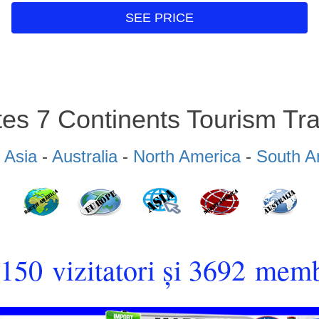
SEE PRICE
tes 7 Continents Tourism Tra
-
Asia
-
Australia
-
North America
-
South A
50 vizitatori și 3692 memb