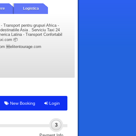
ere
Logistica
- Transport pentru grupuri Africa -
estinatiile Asia . Serviciu Taxi 24
merica Latina - Transport Confortabil
taxi.com 📦
.com 🆕elitentourage.com
New Booking
Login
3
Payment Info