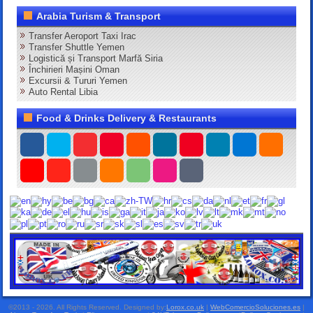
Arabia Turism & Transport
Transfer Aeroport Taxi Irac
Transfer Shuttle Yemen
Logistică și Transport Marfă Siria
Închirieri Mașini Oman
Excursii & Tururi Yemen
Auto Rental Libia
Food & Drinks Delivery & Restaurants
©2013 - 2026. All Rights Reserved. Designed by:
Lorox.co.uk
|
WebComercioSoluciones.es
|