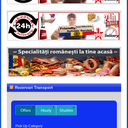
Rezervari Transport
Offers
Hourly
Shuttles
Pick Up Category