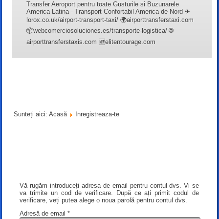
Transfer Aeroport pentru toate Gusturile si Buzunarele
America Latina - Transport Confortabil America de Nord ✈
lorox.co.uk/airport-transport-taxi/ 🌍airporttransferstaxi.com
📦webcomerciosoluciones.es/transporte-logistica/ 🌐
airporttransferstaxis.com 🆕elitentourage.com
Sunteți aici:
Acasă
Inregistreaza-te
Vă rugăm introduceți adresa de email pentru contul dvs. Vi se
va trimite un cod de verificare. După ce ați primit codul de
verificare, veți putea alege o noua parolă pentru contul dvs.
Adresă de email
*