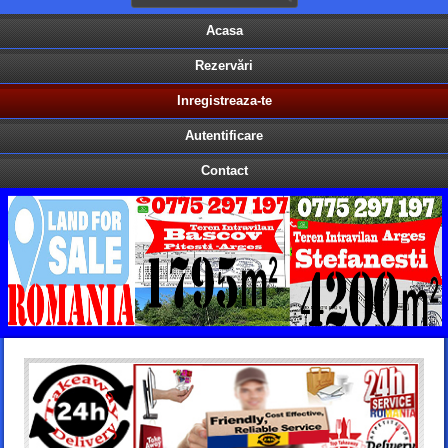
Acasa
Rezervări
Inregistreaza-te
Autentificare
Contact