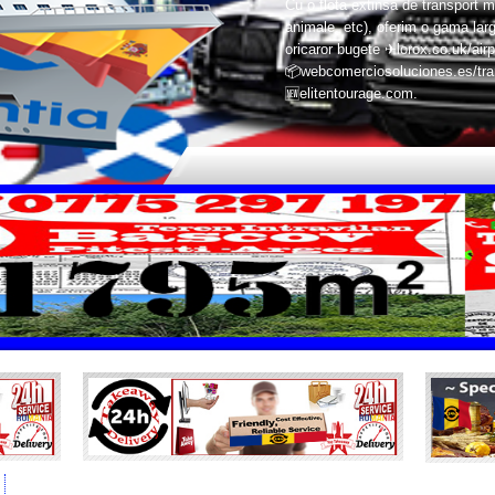
Cu o flota extinsa de transport m
animale, etc), oferim o gama larg
oricaror bugete ✈lorox.co.uk/airp
📦webcomerciosoluciones.es/trans
🆕elitentourage.com.