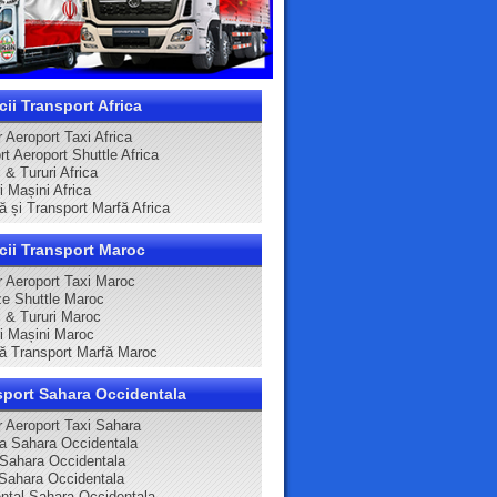
cii Transport Africa
 Aeroport Taxi Africa
t Aeroport Shuttle Africa
 & Tururi Africa
ri Mașini Africa
ă și Transport Marfă Africa
cii Transport Maroc
r Aeroport Taxi Maroc
e Shuttle Maroc
i & Tururi Maroc
ri Mașini Maroc
că Transport Marfă Maroc
sport Sahara Occidentala
r Aeroport Taxi Sahara
ca Sahara Occidentala
 Sahara Occidentala
Sahara Occidentala
ntal Sahara Occidentala