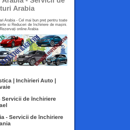
 Arabia - Servicii de
turi Arabia
ari Arabia - Cel mai bun preț pentru toate
Oferte si Reduceri de închiriere de mașini.
 Rezervați online Arabia
ica | Inchirieri Auto |
vaie
- Servicii de închiriere
ael
a - Servicii de închiriere
dania