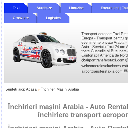
Taxi
Autobuze
Limuzine
Excursions | Tou
Croaziere
Logistica
Transport aeroport Taxi Pret
Europa - Transport pentru gr
evenimente private Arabia - 
Asia . Serviciu Taxi 24 ore A
toate Gusturile si Buzunarel
Confortabil America de Nord 
🌍airporttransferstaxi.com 
webcomerciosoluciones.es/tr
airporttransferstaxis.com 
Sunteți aici:
Acasă
Închirieri Mașini Arabia
Închirieri mașini Arabia - Auto Rental
închiriere transport aeropor