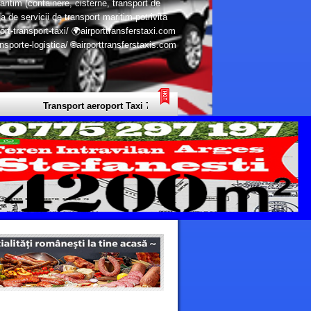
aritim (containere, cisterne, transport de
a de servicii de transport maritim potrivita
ort-transport-taxi/ 🌍airporttransferstaxi.com
porte-logistica/ 🌐airporttransferstaxis.com
Transport aeroport Taxi 7 Continente - Transport Privat Limuzine Eur