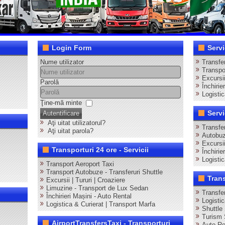
Login Form
Servi
Nume utilizator
Transfer
Transpor
Excursii
Parolă
Închirie
Logistic
Ţine-mă minte
Servi
Autentificare
Aţi uitat utilizatorul?
Transfe
Aţi uitat parola?
Autobuz
Excursi
Transporturi 24 ore - Servicii
Închirie
Logisti
Transport Aeroport Taxi
Transport Autobuze - Transferuri Shuttle
Tran
Excursii | Tururi | Croaziere
Limuzine - Transport de Lux Sedan
Transfe
Închirieri Mașini - Auto Rental
Logisti
Logistica & Curierat | Transport Marfa
Shuttle
Turism 
AirportTransfersTaxi - Transporturi
Auto Re