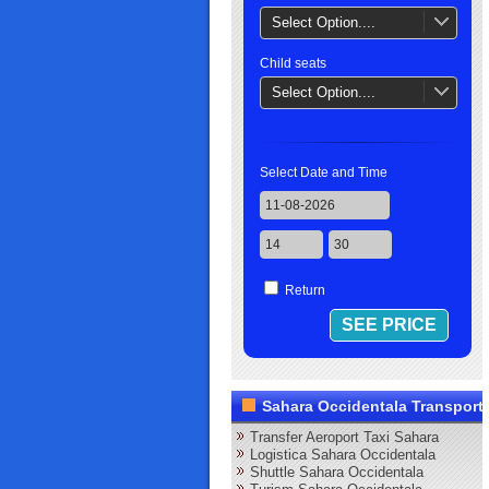
Select Option....
Child seats
Select Option....
Select Date and Time
Return
Sahara Occidentala Transport
Transfer Aeroport Taxi Sahara
Logistica Sahara Occidentala
Shuttle Sahara Occidentala