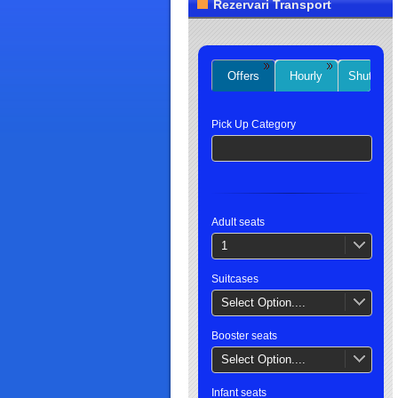
Rezervari Transport
Offers
Hourly
Shuttles
Pick Up Category
Adult seats
1
Suitcases
Select Option....
Booster seats
Select Option....
Infant seats