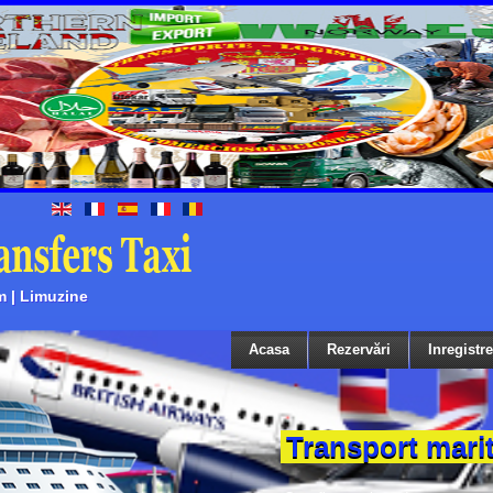
m | Limuzine
Acasa
Rezervări
Inregistr
Transport mari