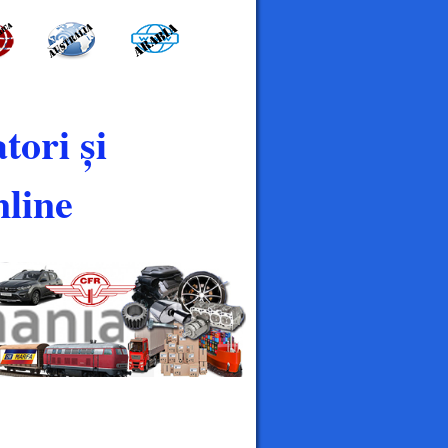
tori și
line