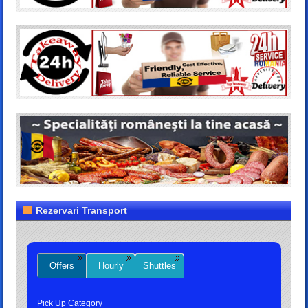
Rezervari Transport
Offers
Hourly
Shuttles
Pick Up Category