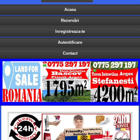
Acasa
Rezervări
Inregistreaza-te
Autentificare
Contact