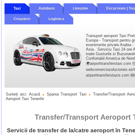
Taxi
Autobuze
Limuzine
Excursions | Tou
Croaziere
Logistica
Transport aeroport Taxi Pret
Europa - Transport pentru gr
evenimente private Arabia - 
Asia . Serviciu Taxi 24 ore A
toate Gusturile si Buzunarel
Confortabil America de Nord 
🌍airporttransferstaxi.com 
webcomerciosoluciones.es/tr
airporttransferstaxis.com 
Sunteți aici:
Acasă
Spania Transport Taxi
Transfer/Transport Aer
Aeroport Taxi Tenerife
Transfer/Transport Aeroport T
Servicii de transfer de la/catre aeroport în Ten