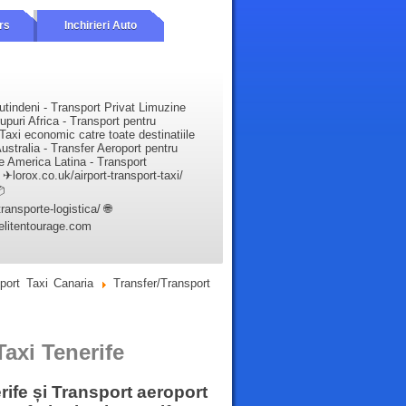
rs
Inchirieri Auto
utindeni - Transport Privat Limuzine
upuri Africa - Transport pentru
Taxi economic catre toate destinatiile
ustralia - Transfer Aeroport pentru
e America Latina - Transport
✈lorox.co.uk/airport-transport-taxi/

ansporte-logistica/ 🌐
elitentourage.com
oport Taxi Canaria
Transfer/Transport
axi Tenerife
erife și Transport aeroport