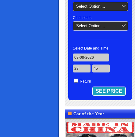
Select Option....
Child seats
Select Option....
Select Date and Time
Return
Car of the Year