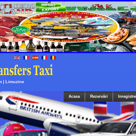
m | Limuzine
Acasa
Rezervări
Inregistr