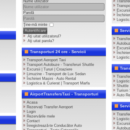
Nume utilizator
Transfer
Transpor
Excursii
Parolă
Închirie
Logistic
Ţine-mă minte
Servi
Autentificare
Aţi uitat utilizatorul?
Transfe
Aţi uitat parola?
Autobuz
Excursi
Transporturi 24 ore - Servicii
Închirie
Logisti
Transport Aeroport Taxi
Transport Autobuze - Transferuri Shuttle
Tran
Excursii | Tururi | Croaziere
Limuzine - Transport de Lux Sedan
Transfe
Închirieri Mașini - Auto Rental
Logisti
Logistica & Curierat | Transport Marfa
Shuttle
Turism 
AirportTransfersTaxi - Transporturi
Auto Re
Acasa
Servi
Rezervați Transfer Aeroport
Login
Transfer
Rezervările mele
Logisti
Contact
Excursii
Înregistrează-te Conducător Auto
Autobuz