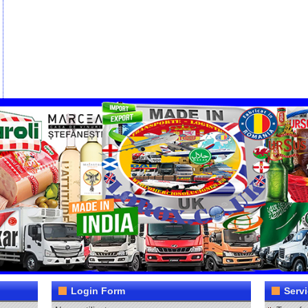
Login Form
Servi