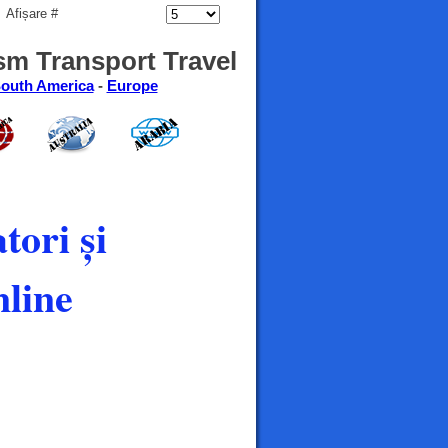
Afișare #
sm Transport Travel
outh America
-
Europe
tori și
line