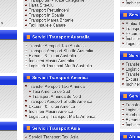
Transporturi - Toate Categoriile
e
Închirie
Harta Site-ului
Transport Pretutindeni
Servi
Transport in Spania
Transport Marea Britanie
ia
Arabia 
Taxi Insulele Canare
Transpo
Excursii
Servicii Transport Australia
Închirie
Logisti
Transfer Aeroport Taxi Australia
Transport Aeroport Shuttle Australia
Servi
Excursii & Tururi Australia
Închirieri Mașini Australia
Transfer
Logistică Transport Marfă Australia
Logisti
Transfer
Servicii Transport America
Excursii
Închirie
Transfer Aeroport Taxi America
Taxi America de Sud
Servi
Transport America de Nord
Transport Aeroport Shuttle America
Transfer
Excursii & Tururi America
Logistic
Închirieri Mașini America
Autobuz
Logistică și Transport Marfă America
Excursii
Închirie
Servicii Transport Asia
Afric
Servicii Transport Taxi Asia