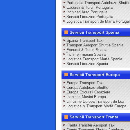
Portugalia Transport Autobuze Shuttl
Excursii & Tururi Portugalia
Închirieri Auto Portugalia
Servicii Limuzine Portugalia
Logistică Transport de Marfă Portugal
Servicii Transport Spania
Spania Transport Taxi
Transport Aeroport Shuttle Spania
Excursii & Tururi Spania
Închirieri mașini Spania
Logistică Transport Marfă Spania
Servicii Limuzine Spania
Servicii Transport Europa
Europa Transport Taxi
Europa Autobuze Shuttle
Europa Excursii Croaziere
Închirieri Mașini Europa
Limuzine Europa Transport de Lux
Logistica & Transport Marfă Europa
Servicii Transport Franta
Franta Transfer Aeroport Taxi
Franta Transport Shuttle Autobuze