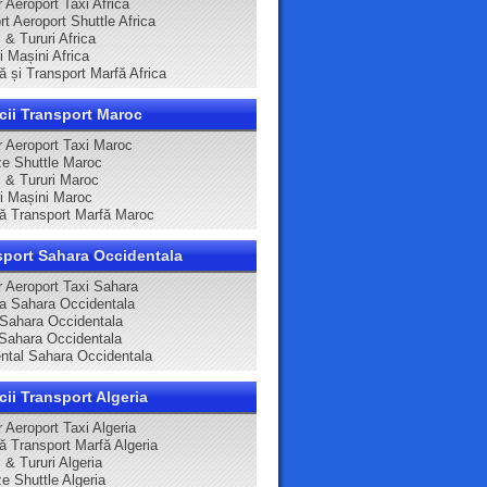
 Aeroport Taxi Africa
t Aeroport Shuttle Africa
 & Tururi Africa
ri Mașini Africa
ă și Transport Marfă Africa
cii Transport Maroc
r Aeroport Taxi Maroc
e Shuttle Maroc
i & Tururi Maroc
ri Mașini Maroc
că Transport Marfă Maroc
sport Sahara Occidentala
r Aeroport Taxi Sahara
ca Sahara Occidentala
 Sahara Occidentala
Sahara Occidentala
ntal Sahara Occidentala
cii Transport Algeria
 Aeroport Taxi Algeria
că Transport Marfă Algeria
 & Tururi Algeria
e Shuttle Algeria