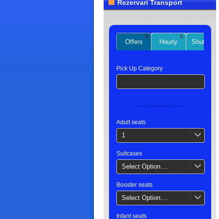
Rezervari Transport
Offers
Hourly
Shuttles
Pick Up Category
Adult seats
1
Suitcases
Select Option....
Booster seats
Select Option....
Infant seats